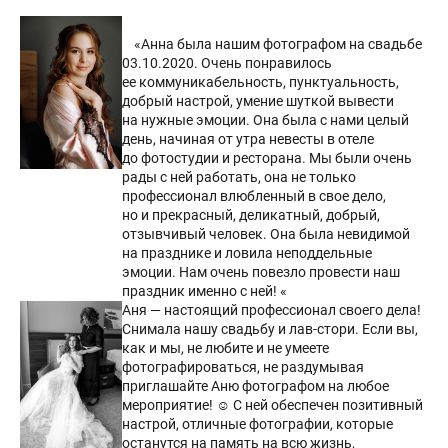
«Анна была нашим фотографом на свадьбе
03.10.2020. Очень понравилось
ее коммуникабельность, пунктуальность,
добрый настрой, умение шуткой вывести
на нужные эмоции. Она была с нами целый
день, начиная от утра невесты в отеле
до фотостудии и ресторана. Мы были очень
рады с ней работать, она не только
профессионал влюбленный в свое дело,
но и прекрасный, деликатный, добрый,
отзывчивый человек. Она была невидимой
на празднике и ловила неподдельные
эмоции. Нам очень повезло провести наш
праздник именно с ней! «
Аня — настоящий профессионал своего дела!
Снимала нашу свадьбу и лав-стори. Если вы,
как и мы, не любите и не умеете
фотографироваться, не раздумывая
приглашайте Аню фотографом на любое
мероприятие! ☺️ С ней обеспечен позитивный
настрой, отличные фотографии, которые
останутся на память на всю жизнь,